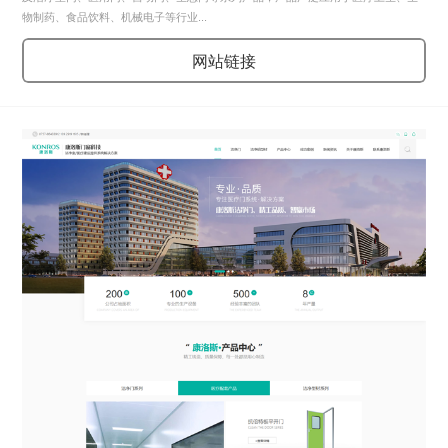
物制药、食品饮料、机械电子等行业...
网站链接